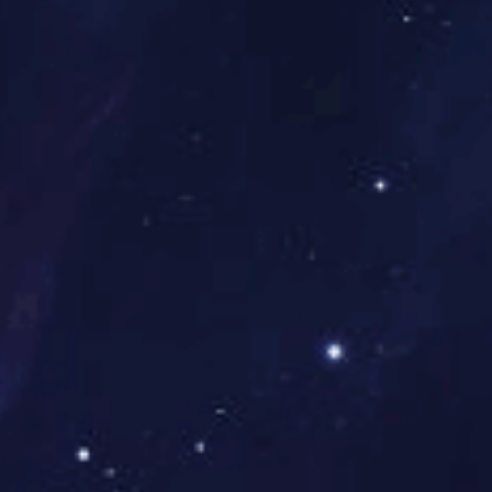
end
下一篇上一篇：
下一篇：
高空坠落
机械伤害