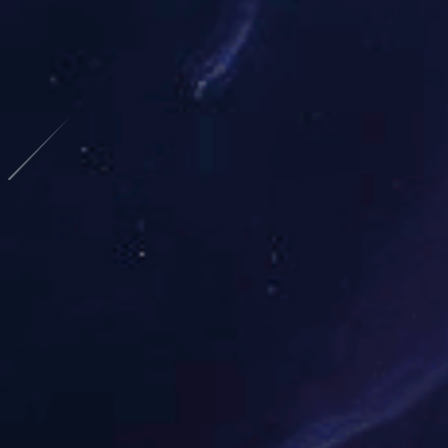
上一篇下一篇：
机械伤害
相关产品的
RELATED PRODUCTS