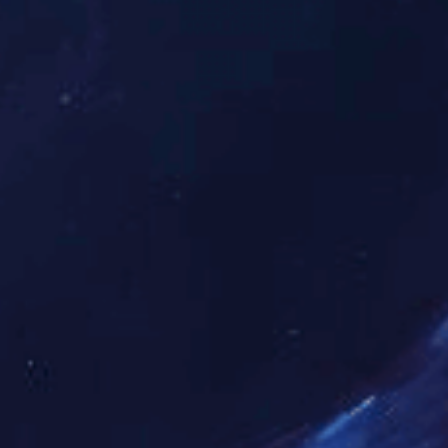
06.06.28