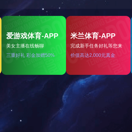
智慧科技馆
智慧科技馆