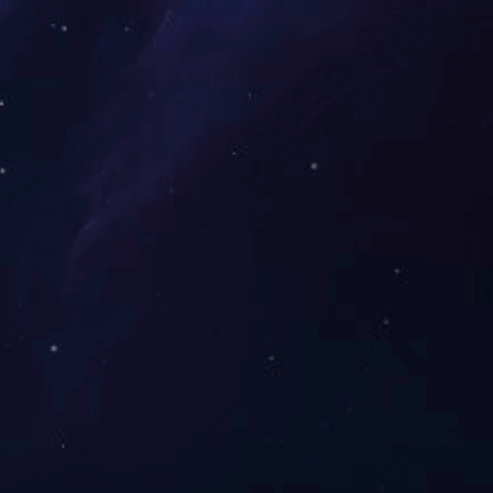
智慧科技馆
智慧科技馆
共
1
页
8
条记录
网站九游平台
安全体验馆
新闻资讯