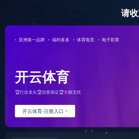
九游平台
九游平台
九游平台-九游（中