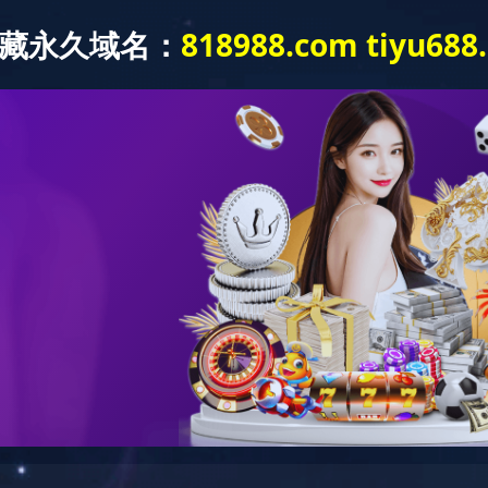
国）一站式服务平台
安全体验馆
新闻资讯