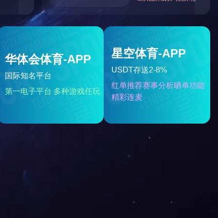
智慧科技馆