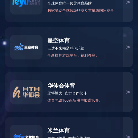
九游平台
行业动态
以智慧安全培训中心为基，筑牢施工现场培训信心
期限：2025-08-30撰写：泰普应急课外阅读：
智慧云的安全课程培训中间
的核心价值，在于将抽象的安全知识转
化为可感知、可操作的沉浸式体验，这正是重塑培训信心的第一
步。不同于传统培训的单向灌输，我们设计的体验馆融入了VR、
AR、模拟仿真等技术，工人可以亲身体验“高空坠落”“物体打击”“触
电”等施工现场常见的危险场景。当佩戴VR设备，瞬间感受高空失
足的失重感；当操作模拟装置，直观看到违规用电引发的火花与警
报，这些真实的感官冲击，能让工人深刻认识到安全隐患就在身
边，从而主动重视安全规范，也让施工方看到培训不再是“纸上谈
兵”，而是能真正触动工人安全意识的有效手段。