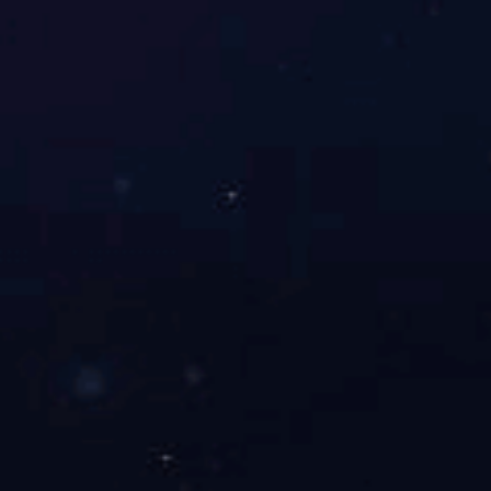
06.06.04
安全体验馆安全培训
05.05.08
消防安全体区馆建设的重要性
04.04.02
校园消防体验馆让学生有机会体验
03.03.14
网站九游平台
安全体验馆
新闻资讯
成功案例
智慧工地
VR安全体验馆
全国服务热线：
400-029-6971