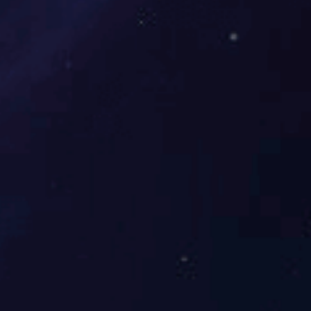
09.09.02
安全生产老大难，老大重视就不难
04.04.13
智慧工地安全体验馆落地中建一局
12.12.17
VR安全体验馆真正从各个方面让你
04.04.02
安全体验区洞口坠落体验目的
06.06.20
安全体验馆消防体验式培训让你能
04.04.02
消防体验馆 提供逼真消防自救体