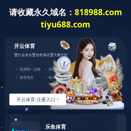
九游平台
西安泰普安全科技公司
>
成功案例
>
智慧科技馆
产业工人培训中
心
智慧科技馆