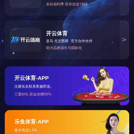
咸阳陕建六公司集装箱式安全体验馆
河南中国移动安全体验馆
上一页
下一页
网站九游平台
安全体验馆
新闻资讯
成功案例
智慧工地
VR安全体验馆
全国服务热线：
400-029-6971
企业邮箱：
xataipu@163.com